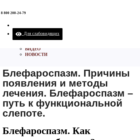
8 800 200-24-79
ВЗРОСЛОЕ ОТДЕЛЕНИЕ
ДЕТСКОЕ ОТДЕЛЕНИЕ
БОТУЛИНОТЕРАПИЯ
О НЕЙРОКЛИНИКЕ
Для слабовидящих
ЧТО МЫ ЛЕЧИМ
Нейроклиника - клиника эффективной неврологии.
/
Новости
КОНТАКТЫ
/
Блефароспазм. Причины появления и методы лечения.
ВИДЕО
Блефароспазм – путь к функциональной слепоте.
НОВОСТИ
Блефароспазм. Причины
появления и методы
лечения. Блефароспазм –
путь к функциональной
слепоте.
Блефароспазм. Как