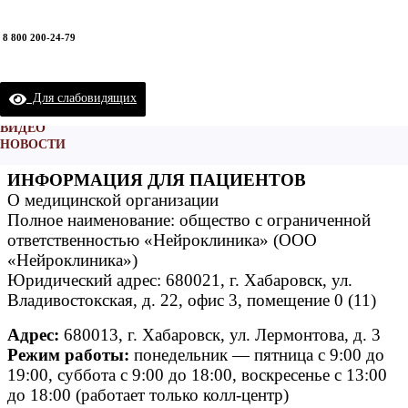
Cправочная информация
ВЗРОСЛОЕ ОТДЕЛЕНИЕ
8 800 200-24-79
ДЕТСКОЕ ОТДЕЛЕНИЕ
БОТУЛИНОТЕРАПИЯ
О НЕЙРОКЛИНИКЕ
Нейроклиника - клиника эффективной неврологии.
/
ЧТО МЫ ЛЕЧИМ
Для слабовидящих
Cправочная информация
КОНТАКТЫ
ВИДЕО
НОВОСТИ
ИНФОРМАЦИЯ ДЛЯ ПАЦИЕНТОВ
О медицинской организации
Полное наименование: общество с ограниченной
ответственностью «Нейроклиника» (ООО
«Нейроклиника»)
Юридический адрес: 680021, г. Хабаровск, ул.
Владивостокская, д. 22, офис 3, помещение 0 (11)
Адрес:
680013, г. Хабаровск, ул. Лермонтова, д. 3
Режим работы:
понедельник — пятница с 9:00 до
19:00, суббота с 9:00 до 18:00, воскресенье с 13:00
до 18:00 (работает только колл-центр)